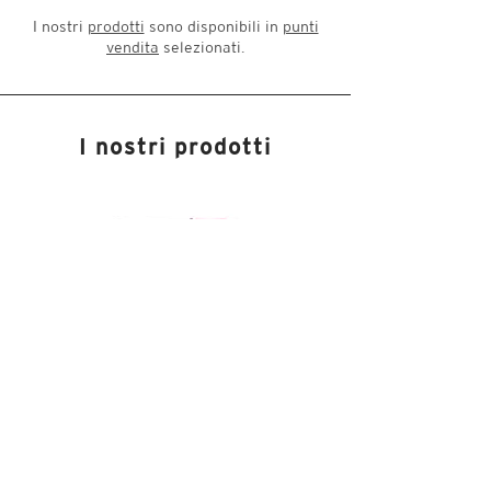
I nostri
prodotti
sono disponibili in
punti
vendita
selezionati.
I nostri prodotti
Deluxe
BBQ
BBQ
Pork
Rub
Rub
PRODOTTI