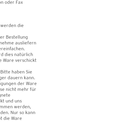
on oder Fax
 werden die
er Bestellung
rnehme ausliefern
ereinfachen.
rd dies natürlich
re Ware verschickt
Bitte haben Sie
ger dauern kann.
digungen der Ware
se nicht mehr für
gnete
kt und uns
nommen werden,
den. Nur so kann
bt die Ware