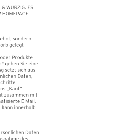
 & WÜRZIG. ES
ER HOMEPAGE
gebot, sondern
orb gelegt
 oder Produkte
n" geben Sie eine
g setzt sich aus
nlichen Daten,
chritte
ons „Kauf“
olgt zusammen mit
isierte E-Mail.
g kann innerhalb
persönlichen Daten
Ausnahme des