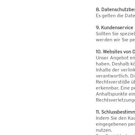
8. Datenschutzb
Es gelten die Dat
9. Kundenservice
Sollten Sie spezi
werden wir Sie pe
10. Websites von D
Unser Angebot ent
haben. Deshalb k
Inhalte der verlin
verantwortlich. D
Rechtsverstöße üb
erkennbar. Eine p
Anhaltspunkte ei
Rechtsverletzung
11. Schlussbesti
Indem Sie den Kau
eingegebenen pers
nutzen.