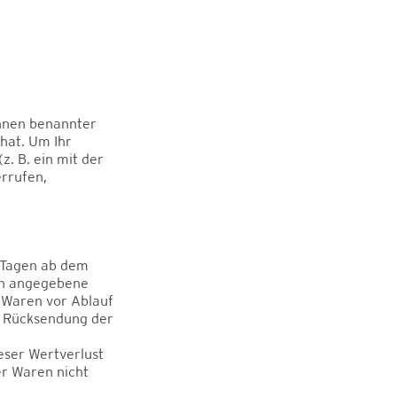
Ihnen benannter
 hat. Um Ihr
. B. ein mit der
errufen,
n Tagen ab dem
ben angegebene
e Waren vor Ablauf
er Rücksendung der
eser Wertverlust
er Waren nicht