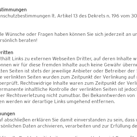
estimmungen
enschutzbestimmungen lt. Artikel 13 des Dekrets n. 196 vom 30
elle Wünsche oder Fragen haben können Sie sich jederzeit an 
rsönlich beraten!
ritten
hält Links zu externen Webseiten Dritter, auf deren Inhalte wi
önnen wir für diese fremden Inhalte auch keine Gewähr übern
kten Seiten ist stets der jeweilige Anbieter oder Betreiber der
ie verlinkten Seiten wurden zum Zeitpunkt der Verlinkung auf
erprüft. Rechtswidrige Inhalte waren zum Zeitpunkt der Verl
ermanente inhaltliche Kontrolle der verlinkten Seiten ist jedo
ner Rechtsverletzung nicht zumutbar. Bei Bekanntwerden von
en werden wir derartige Links umgehend entfernen.
mmungen
f abschließen erklären Sie damit einverstanden zu sein, dass 
önlichen Daten archivieren, verarbeiten und zur Erfüllung d