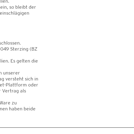
lien.
n, so bleibt der
einschlägigen
chlossen.
9049 Sterzing (BZ
ien. Es gelten die
h unserer
g versteht sich in
net-Plattform oder
 Vertrag als
 Ware zu
nnen haben beide