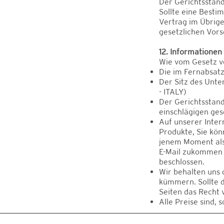
Der Gerichtsstand 
Sollte eine Besti
Vertrag im Übrig
gesetzlichen Vorsc
12. Informationen
Wie vom Gesetz vo
Die im Fernabsat
Der Sitz des Unt
- ITALY)
Der Gerichtsstand 
einschlägigen gese
Auf unserer Inter
Produkte, Sie könn
jenem Moment als 
E-Mail zukommen l
beschlossen.
Wir behalten uns 
kümmern. Sollte 
Seiten das Recht 
Alle Preise sind, 