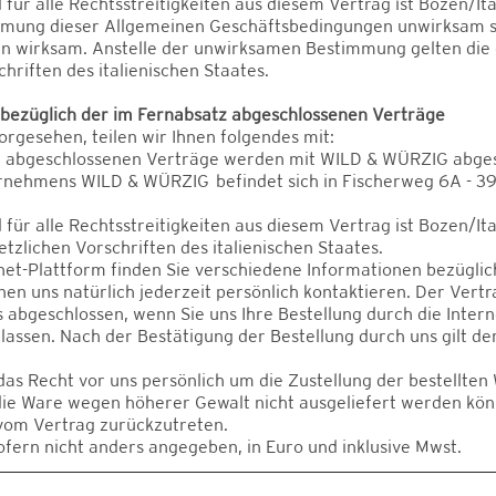
für alle Rechtsstreitigkeiten aus diesem Vertrag ist Bozen/Ita
mmung dieser Allgemeinen Geschäftsbedingungen unwirksam sei
en wirksam. Anstelle der unwirksamen Bestimmung gelten die 
hriften des italienischen Staates.
 bezüglich der im Fernabsatz abgeschlossenen Verträge
rgesehen, teilen wir Ihnen folgendes mit:
z abgeschlossenen Verträge werden mit WILD & WÜRZIG abges
ernehmens WILD & WÜRZIG befindet sich in Fischerweg 6A - 3
für alle Rechtsstreitigkeiten aus diesem Vertrag ist Bozen/Ital
tzlichen Vorschriften des italienischen Staates.
net-Plattform finden Sie verschiedene Informationen bezüglic
en uns natürlich jederzeit persönlich kontaktieren. Der Vertra
abgeschlossen, wenn Sie uns Ihre Bestellung durch die Inter
assen. Nach der Bestätigung der Bestellung durch uns gilt der
das Recht vor uns persönlich um die Zustellung der bestellten
die Ware wegen höherer Gewalt nicht ausgeliefert werden kö
vom Vertrag zurückzutreten.
sofern nicht anders angegeben, in Euro und inklusive Mwst.