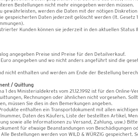
eiteren Bestellungen nicht mehr eingegeben werden müssen.
u gewährleisten, werden die Daten mit der nötigen Diskretion
e gespeicherten Daten jederzeit gelöscht werden (lt. Gesetz 
immungen).
istrierter Kunden können sie jederzeit in den aktuellen Status 
alog angegeben Preise sind Preise für den Detailverkauf.
in Euro angegeben und wo nicht anders angeführt sind die gese
nd nicht enthalten und werden am Ende der Bestellung berech
ment / Quittung
ma 1 des Ministerialdekrets vom 21.12.1992 ist für den Online-Ve
uittungen, Rechnungen oder ähnlichen nicht vorgesehen. Sollt
n, müssen Sie dies in den Bemerkungen angeben.
Produkte enthalten ein Transportdokument mit allen wichtige
llnummer, Daten des Käufers, Liste der bestellten Artikel, Men
lung sowie alle Informationen zu Versand, Zahlung, usw.) Bitt
dokument für etwaige Beanstandungen von Beschädigungen o
Alle Bestellungen werden von WILD & WÜRZIG gespeichert. So