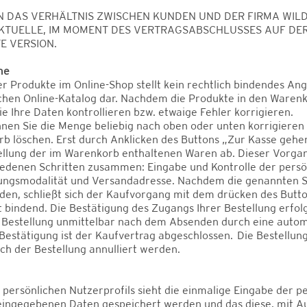
N DAS VERHÄLTNIS ZWISCHEN KUNDEN UND DER FIRMA WILD
 AKTUELLE, IM MOMENT DES VERTRAGSABSCHLUSSES AUF D
E VERSION.
me
er Produkte im Online-Shop stellt kein rechtlich bindendes An
chen Online-Katalog dar. Nachdem die Produkte in den Warenk
e Ihre Daten kontrollieren bzw. etwaige Fehler korrigieren.
nen Sie die Menge beliebig nach oben oder unten korrigieren
 löschen. Erst durch Anklicken des Buttons „Zur Kasse gehe
ellung der im Warenkorb enthaltenen Waren ab. Dieser Vorgan
edenen Schritten zusammen: Eingabe und Kontrolle der persö
ungsmodalität und Versandadresse. Nachdem die genannten S
en, schließt sich der Kaufvorgang mit dem drücken des Butt
ist bindend. Die Bestätigung des Zugangs Ihrer Bestellung erf
Bestellung unmittelbar nach dem Absenden durch eine automat
- Bestätigung ist der Kaufvertrag abgeschlossen. Die Bestellun
ch der Bestellung annulliert werden.
s persönlichen Nutzerprofils sieht die einmalige Eingabe der 
e eingegebenen Daten gespeichert werden und das diese, mit 