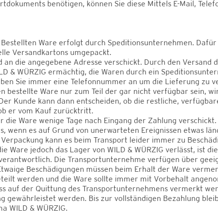
rtdokuments benötigen, können Sie diese Mittels E-Mail, Telef
 Bestellten Ware erfolgt durch Speditionsunternehmen. Dafür
elle Versandkartons umgepackt.
d an die angegebene Adresse verschickt. Durch den Versand d
ILD & WÜRZIG ermächtig, die Waren durch ein Speditionsunte
geben Sie immer eine Telefonnummer an um die Lieferung zu v
en bestellte Ware nur zum Teil der gar nicht verfügbar sein, wi
. Der Kunde kann dann entscheiden, ob die restliche, verfügba
ob er vom Kauf zurücktritt.
 die Ware wenige Tage nach Eingang der Zahlung verschickt. 
s, wenn es auf Grund von unerwarteten Ereignissen etwas län
er Verpackung kann es beim Transport leider immer zu Beschä
e Ware jedoch das Lager von WILD & WÜRZIG verlässt, ist die
verantwortlich. Die Transportunternehme verfügen über geei
Etwaige Beschädigungen müssen beim Erhalt der Ware vermer
eteilt werden und die Ware sollte immer mit Vorbehalt ange
ss auf der Quittung des Transportunternehmens vermerkt wer
g gewährleistet werden. Bis zur vollständigen Bezahlung blei
rma WILD & WÜRZIG.