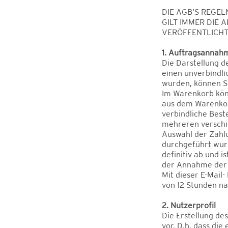
DIE AGB’S REGEL
GILT IMMER DIE
VERÖFFENTLICHT
1. Auftragsannah
Die Darstellung d
einen unverbindli
wurden, können Si
Im Warenkorb kön
aus dem Warenkorb
verbindliche Best
mehreren verschi
Auswahl der Zahl
durchgeführt wurd
definitiv ab und 
der Annahme der 
Mit dieser E-Mail
von 12 Stunden na
2. Nutzerprofil
Die Erstellung de
vor. D.h. dass di