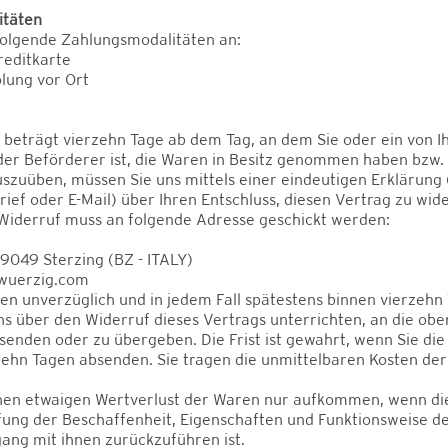
itäten
folgende Zahlungsmodalitäten an:
reditkarte
lung vor Ort
t beträgt vierzehn Tage ab dem Tag, an dem Sie oder ein von 
t der Beförderer ist, die Waren in Besitz genommen haben bzw.
szuüben, müssen Sie uns mittels einer eindeutigen Erklärung (z
rief oder E-Mail) über Ihren Entschluss, diesen Vertrag zu wid
Widerruf muss an folgende Adresse geschickt werden:
9049 Sterzing (BZ - ITALY)
-wuerzig.com
en unverzüglich und in jedem Fall spätestens binnen vierzeh
ns über den Widerruf dieses Vertrags unterrichten, an die o
enden oder zu übergeben. Die Frist ist gewahrt, wenn Sie di
rzehn Tagen absenden. Sie tragen die unmittelbaren Kosten d
inen etwaigen Wertverlust der Waren nur aufkommen, wenn di
fung der Beschaffenheit, Eigenschaften und Funktionsweise d
ng mit ihnen zurückzuführen ist.